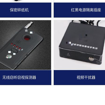
保密碎纸机
红黑电源隔离插座
无线窃听窃视探测器
视频干扰器