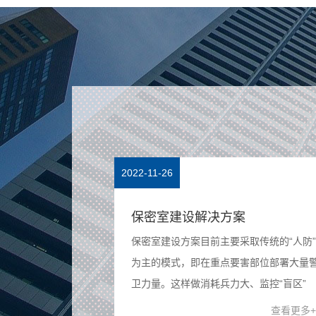
2022-11-26
国家秘密法实
保密室建设解决方案
保守国家秘密，维
保密室建设方案目前主要采取传统的“人防”
改革开放和社会主
为主的模式，即在重点要害部位部署大量
定本法。 第二条
卫力量。这样做消耗兵力大、监控“盲区”
和利益，依照法定
多、工作效率低，管理水平落后，安全隐
查看更多+
查看更多+