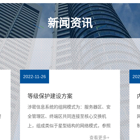
新闻资讯
2022-11-26
202
等级保护建设方案
涉密信息系统的组网模式为：服务器区、安
警
全管理区、终端区共同连接至核心交换机
上，组成类似于星型结构的网络模式，参照
患
TCP/IP网络模型建立。核心交换机上配置三
查看更多+