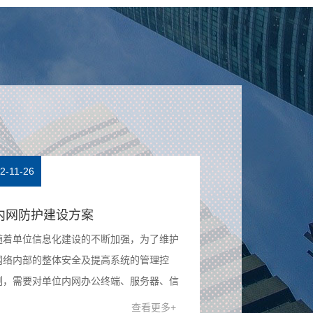
2-11-26
2022-11-26
内网防护建设方案
涉密资质与保
随着单位信息化建设的不断加强，为了维护
2020年4月，
网络内部的整体安全及提高系统的管理控
限公司自主研发的
制，需要对单位内网办公终端、服务器、信
经国家保密科技
息系统、关键数据、网络设备等统一进行安
涉密信息系统产
查看更多+