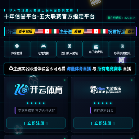
[ 华人市场最大的线上娱乐服务供应商 ]
十年信誉平台·五大联赛官方指定平台
在线玩家: 8263214
祝君好运
注册送
祝君好运
首单包赔
彩金
首单包
🍁
🍁
⚽
🎮
🃏
🀄️
🎰
电子老虎机
🎮
体育竞猜
电竞竞猜
澳门真人赌场
彩票棋牌娱乐
📺注册实名即送体验金即可观看
海量体育直播
与
所有电竞赛事
直播
🎲
★★★★★
★★★★★
皇家马德里 官方合作伙伴
首存返利68%
⚽
[ 立即注册 ]
[ 立即注册 ]