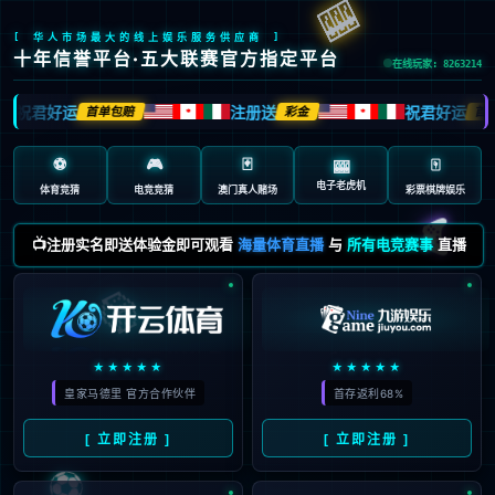
🎰
[ 华人市场最大的线上娱乐服务供应商 ]
十年信誉平台·五大联赛官方指定平台
在线玩家: 8263214
祝君好运
注册送
祝君好运
首单包赔
彩金
首单
🍁
🍁
⚽
🎮
🃏
🀄️
🎰
电子老虎机
体育竞猜
电竞竞猜
澳门真人赌场
彩票棋牌娱乐
🎮
📺注册实名即送体验金即可观看
海量体育直播
与
所有电竞赛事
直播
🎲
★★★★★
★★★★★
皇家马德里 官方合作伙伴
首存返利68%
[ 立即注册 ]
[ 立即注册 ]
⚽