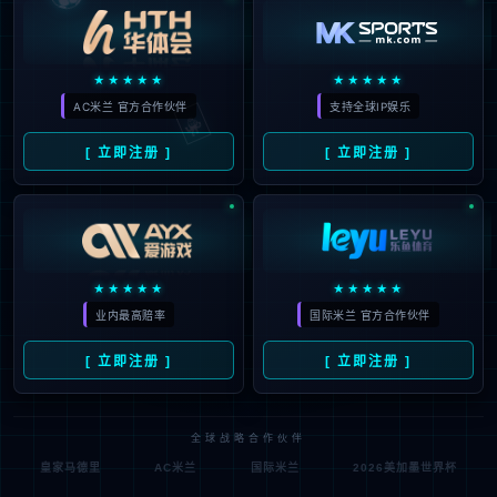
★★★★★
★★★★★
🃏
AC米兰 官方合作伙伴
支持全球IP娱乐
[ 立即注册 ]
[ 立即注册 ]
★★★★★
★★★★★
业内最高赔率
国际米兰 官方合作伙伴
[ 立即注册 ]
[ 立即注册 ]
全球战略合作伙伴
皇家马德里
AC米兰
国际米兰
2026美加墨世界杯