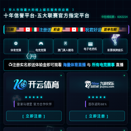
[ 华人市场最大的线上娱乐服务供应商 ]
十年信誉平台·五大联赛官方指定平台
在线玩家: 8263214
🎮
注册送
祝君好运
首单包赔
彩金
首单包赔
🍁
🍁
🍁
⚽
🎮
🃏
🀄️
🎰
🎲
电子老虎机
体育竞猜
电竞竞猜
澳门真人赌场
彩票棋牌娱乐
📺注册实名即送体验金即可观看
海量体育直播
与
所有电竞赛事
直播
⚽
★★★★★
★★★★★
皇家马德里 官方合作伙伴
首存返利68%
[ 立即注册 ]
[ 立即注册 ]
🃏