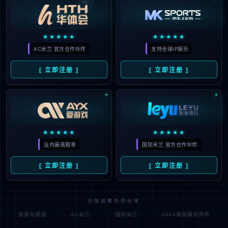
★★★★★
★★★★★
AC米兰 官方合作伙伴
支持全球IP娱乐
[ 立即注册 ]
[ 立即注册 ]
★★★★★
★★★★★
业内最高赔率
国际米兰 官方合作伙伴
[ 立即注册 ]
[ 立即注册 ]
全球战略合作伙伴
皇家马德里
AC米兰
国际米兰
2026美加墨世界杯