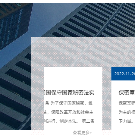
2022-11-26
国家秘密法实
保密室建设解决方案
保守国家秘密，维
保密室建设方案目前主要采取传统的“人防”
改革开放和社会主
为主的模式，即在重点要害部位部署大量
定本法。 第二条
卫力量。这样做消耗兵力大、监控“盲区”
和利益，依照法定
多、工作效率低，管理水平落后，安全隐
查看更多+
查看更多+