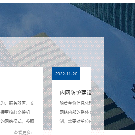
2-11-26
2022-11-26
内网防护建设方案
涉密资质与保
随着单位信息化建设的不断加强，为了维护
2020年4月，
网络内部的整体安全及提高系统的管理控
限公司自主研发的
制，需要对单位内网办公终端、服务器、信
经国家保密科技
息系统、关键数据、网络设备等统一进行安
涉密信息系统产
查看更多+