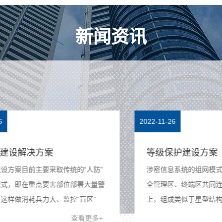
新闻资讯
2022-11-26
202
等级保护建设方案
涉密信息系统的组网模式为：服务器区、安
警
全管理区、终端区共同连接至核心交换机
上，组成类似于星型结构的网络模式，参照
患
TCP/IP网络模型建立。核心交换机上配置三
查看更多+