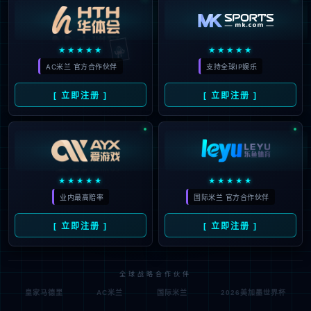
🃏
★★★★★
★★★★★
AC米兰 官方合作伙伴
支持全球IP娱乐
[ 立即注册 ]
[ 立即注册 ]
★★★★★
★★★★★
业内最高赔率
国际米兰 官方合作伙伴
[ 立即注册 ]
[ 立即注册 ]
全球战略合作伙伴
皇家马德里
AC米兰
国际米兰
2026美加墨世界杯