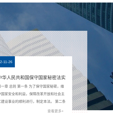
2-11-26
2022-11-26
内网防护建设方案
涉密资质与保
随着单位信息化建设的不断加强，为了维护
2020年4月，
网络内部的整体安全及提高系统的管理控
限公司自主研发的
制，需要对单位内网办公终端、服务器、信
经国家保密科技
息系统、关键数据、网络设备等统一进行安
涉密信息系统产
查看更多+