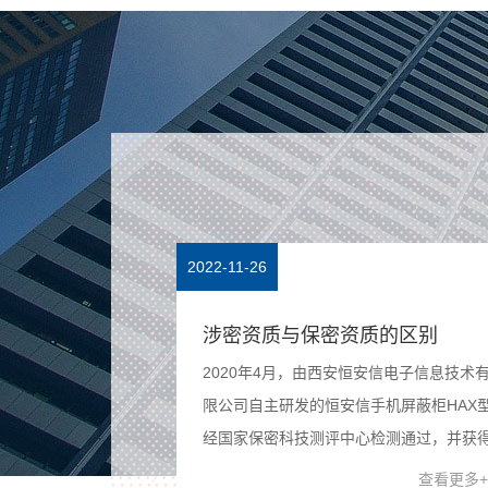
2022-11-26
国家秘密法实
保密室建设解决方案
保守国家秘密，维
保密室建设方案目前主要采取传统的“人防”
改革开放和社会主
为主的模式，即在重点要害部位部署大量
定本法。 第二条
卫力量。这样做消耗兵力大、监控“盲区”
和利益，依照法定
多、工作效率低，管理水平落后，安全隐
查看更多+
查看更多+