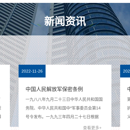
新闻资讯
2022-11-26
202
等级保护建设方案
涉密信息系统的组网模式为：服务器区、安
警
全管理区、终端区共同连接至核心交换机
上，组成类似于星型结构的网络模式，参照
患
TCP/IP网络模型建立。核心交换机上配置三
查看更多+