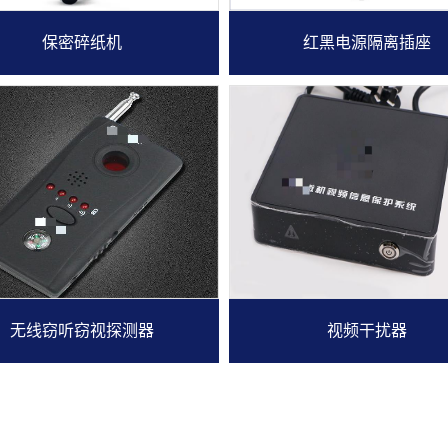
保密碎纸机
红黑电源隔离插座
无线窃听窃视探测器
视频干扰器